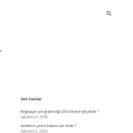
Sidebar
Son Yazılar
ilbet yeni giriş
ilbet
gra
Bilgisayar programcılığı DGS nereye geçebilir ?
Ağustos 6, 2026
Kedilerin yavru bakımı var mıdır ?
Ağustos 5, 2026