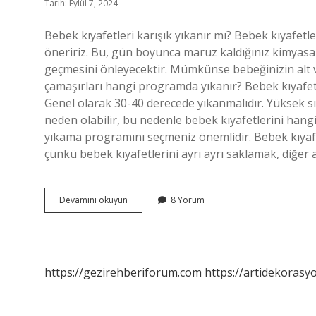
Tarih: Eylül 7, 2024
Bebek kıyafetleri karışık yıkanır mı? Bebek kıyafetle
öneririz. Bu, gün boyunca maruz kaldığınız kimyasall
geçmesini önleyecektir. Mümkünse bebeğinizin alt ve ü
çamaşırları hangi programda yıkanır? Bebek kıyafet
Genel olarak 30-40 derecede yıkanmalıdır. Yüksek sı
neden olabilir, bu nedenle bebek kıyafetlerini han
yıkama programını seçmeniz önemlidir. Bebek kıyafet
çünkü bebek kıyafetlerini ayrı ayrı saklamak, diğer a
Bebek
Devamını okuyun
8 Yorum
Kıyafetleri
Renkli
Beyaz
Ayrılır
Mı
https://gezirehberiforum.com
https://artidekorasy