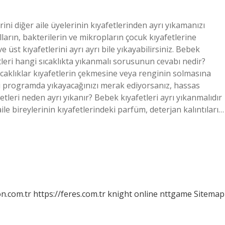
rini diğer aile üyelerinin kıyafetlerinden ayrı yıkamanızı
arın, bakterilerin ve mikropların çocuk kıyafetlerine
st kıyafetlerini ayrı ayrı bile yıkayabilirsiniz. Bebek
leri hangi sıcaklıkta yıkanmalı sorusunun cevabı nedir?
caklıklar kıyafetlerin çekmesine veya renginin solmasına
gi programda yıkayacağınızı merak ediyorsanız, hassas
leri neden ayrı yıkanır? Bebek kıyafetleri ayrı yıkanmalıdır
ile bireylerinin kıyafetlerindeki parfüm, deterjan kalıntıları…
on.com.tr
https://feres.com.tr
knight online
nttgame
Sitemap