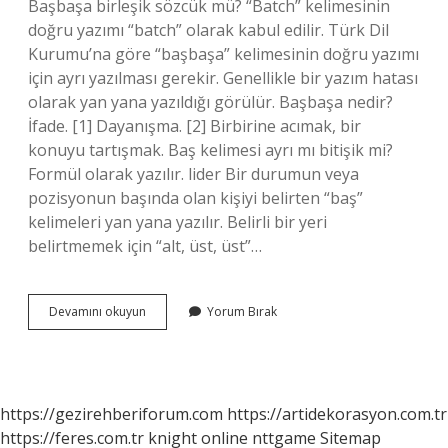
Başbaşa birleşik sözcük mü? “Batch” kelimesinin
doğru yazımı “batch” olarak kabul edilir. Türk Dil
Kurumu’na göre “başbaşa” kelimesinin doğru yazımı
için ayrı yazılması gerekir. Genellikle bir yazım hatası
olarak yan yana yazıldığı görülür. Başbaşa nedir?
İfade. [1] Dayanışma. [2] Birbirine acımak, bir
konuyu tartışmak. Baş kelimesi ayrı mı bitişik mi?
Formül olarak yazılır. lider Bir durumun veya
pozisyonun başında olan kişiyi belirten “baş”
kelimeleri yan yana yazılır. Belirli bir yeri
belirtmemek için “alt, üst, üst”…
Başbaşa
Devamını okuyun
Yorum Bırak
Bitişik
Mi
Ayrı
Mı
https://gezirehberiforum.com
https://artidekorasyon.com.tr
https://feres.com.tr
knight online
nttgame
Sitemap