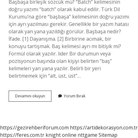
Başbaşa birleşik sözcük mü? “Batch” kelimesinin
doğru yazımı “batch” olarak kabul edilir. Türk Dil
Kurumu’na göre “başbaşa” kelimesinin doğru yazımı
için ayrı yazılması gerekir. Genellikle bir yazım hatası
olarak yan yana yazıldığı görülür. Başbaşa nedir?
İfade. [1] Dayanışma. [2] Birbirine acımak, bir
konuyu tartışmak. Baş kelimesi ayrı mı bitişik mi?
Formül olarak yazılır. lider Bir durumun veya
pozisyonun başında olan kişiyi belirten “baş”
kelimeleri yan yana yazılır. Belirli bir yeri
belirtmemek için “alt, üst, üst”…
Başbaşa
Devamını okuyun
Yorum Bırak
Bitişik
Mi
Ayrı
Mı
https://gezirehberiforum.com
https://artidekorasyon.com.tr
https://feres.com.tr
knight online
nttgame
Sitemap