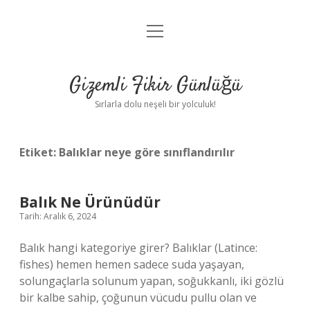
menüyü
Anasayfa
aç
Gizlilik Politikası
Gizemli Fikir Günlüğü
Yasal Uyarı
Sırlarla dolu neşeli bir yolculuk!
Hakkımızda
Etiket:
Balıklar neye göre sınıflandırılır
Balık Ne Ürünüdür
Tarih: Aralık 6, 2024
Balık hangi kategoriye girer? Balıklar (Latince:
fishes) hemen hemen sadece suda yaşayan,
solungaçlarla solunum yapan, soğukkanlı, iki gözlü
bir kalbe sahip, çoğunun vücudu pullu olan ve