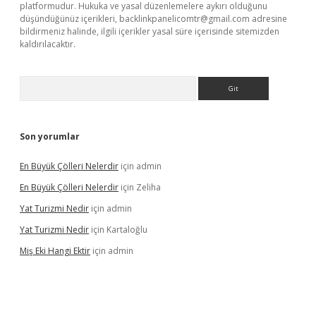
platformudur. Hukuka ve yasal düzenlemelere aykırı olduğunu
düşündüğünüz içerikleri,
backlinkpanelicomtr@gmail.com
adresine
bildirmeniz halinde, ilgili içerikler yasal süre içerisinde sitemizden
kaldırılacaktır.
Arama
Son yorumlar
En Büyük Çölleri Nelerdir
için
admin
En Büyük Çölleri Nelerdir
için
Zeliha
Yat Turizmi Nedir
için
admin
Yat Turizmi Nedir
için
Kartaloğlu
Miş Eki Hangi Ektir
için
admin