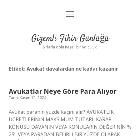
menüyü
Anasayfa
aç
Gizlilik Politikası
Gizemli Fikir Günlüğü
Yasal Uyarı
Sırlarla dolu neşeli bir yolculuk!
Hakkımızda
Etiket:
Avukat davalardan ne kadar kazanır
Avukatlar Neye Göre Para Alıyor
Tarih: Kasım 12, 2024
Avukat paranın yüzde kaçını alır? AVUKATLIK
ÜCRETLERİNİN MAKSİMUM TUTARI, KARAR
KONUSU DAVANIN VEYA KONULARIN DEĞERİNİN %
25’İ VEYA PARADAN BELİRLİ BİR YÜZDE OLARAK