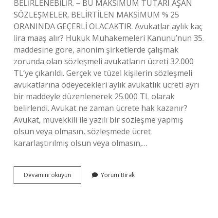
BELİRLENEBİLİR. – BU MAKSİMUM TUTARI AŞAN
SÖZLEŞMELER, BELİRTİLEN MAKSİMUM % 25
ORANINDA GEÇERLİ OLACAKTIR. Avukatlar aylık kaç
lira maaş alır? Hukuk Muhakemeleri Kanunu’nun 35.
maddesine göre, anonim şirketlerde çalışmak
zorunda olan sözleşmeli avukatların ücreti 32.000
TL’ye çıkarıldı. Gerçek ve tüzel kişilerin sözleşmeli
avukatlarına ödeyecekleri aylık avukatlık ücreti ayrı
bir maddeyle düzenlenerek 25.000 TL olarak
belirlendi. Avukat ne zaman ücrete hak kazanır?
Avukat, müvekkili ile yazılı bir sözleşme yapmış
olsun veya olmasın, sözleşmede ücret
kararlaştırılmış olsun veya olmasın,…
Avukatlar
Devamını okuyun
Yorum Bırak
Neye
Göre
Para
Alıyor