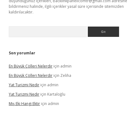
düşündüğünüz içerikleri,
backlinkpanelicomtr@gmail.com
adresine
bildirmeniz halinde, ilgili içerikler yasal süre içerisinde sitemizden
kaldırılacaktır.
Arama
Son yorumlar
En Büyük Çölleri Nelerdir
için
admin
En Büyük Çölleri Nelerdir
için
Zeliha
Yat Turizmi Nedir
için
admin
Yat Turizmi Nedir
için
Kartaloğlu
Miş Eki Hangi Ektir
için
admin