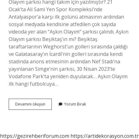
Olayım şarkısı hangi takım için yazılmıştır? 21
Ocak’ta Ali Sami Yen Spor Kompleksi’nde
Antalyaspor’a karşı ilk golünü atmasının ardından
sosyal medyada kendisine atfedilen çok sayıda
videoda yer alan “Aşkın Olayım” şarkısı çalındı. Aşkın
Olayım şarkısı Beşiktaş’ın mı? Beşiktaş
taraftarlarının Weghorst’un golleri sırasında çaldığı
ve Galatasaray’ın İcardi’nin golleri sırasında kendi
stadında anons etmesinin ardından Nef Stadı’na
yayınlanan Simge’nin şarkısı, 30 Nisan 2023’te
Vodafone Park’ta yeniden duyulacak… Aşkın Olayım
ilk hangi futbolcuya…
Aşkın
Devamını okuyun
Yorum Bırak
Olayım
Beşiktaş
Için
Mi
https://gezirehberiforum.com
https://artidekorasyon.com.tr