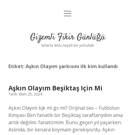
menüyü
Anasayfa
aç
Gizlilik Politikası
Gizemli Fikir Günlüğü
Yasal Uyarı
Sırlarla dolu neşeli bir yolculuk!
Hakkımızda
Etiket:
Aşkın Olayım şarkısını ilk kim kullandı
Aşkın Olayım Beşiktaş Için Mi
Tarih: Ekim 25, 2024
Aşkın Olayım bjk mi gs mi? Orijinal ses – Futbolun
Kimyası Ben fanatik bir Beşiktaş taraftarıydım ama
artık değilim. fanatizmim. Bunu geçen yıl yaşarken.
Aslında, bir kenara koymam gerekiyordu. Aşkın