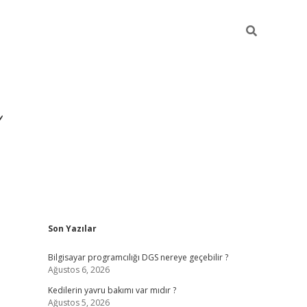
Sidebar
Son Yazılar
ilbet yeni giriş
ilbet
gr
Bilgisayar programcılığı DGS nereye geçebilir ?
Ağustos 6, 2026
Kedilerin yavru bakımı var mıdır ?
Ağustos 5, 2026