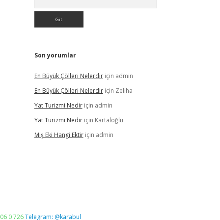
Son yorumlar
En Büyük Çölleri Nelerdir
için
admin
En Büyük Çölleri Nelerdir
için
Zeliha
Yat Turizmi Nedir
için
admin
Yat Turizmi Nedir
için
Kartaloğlu
Miş Eki Hangi Ektir
için
admin
06 0 726
Telegram: @karabul