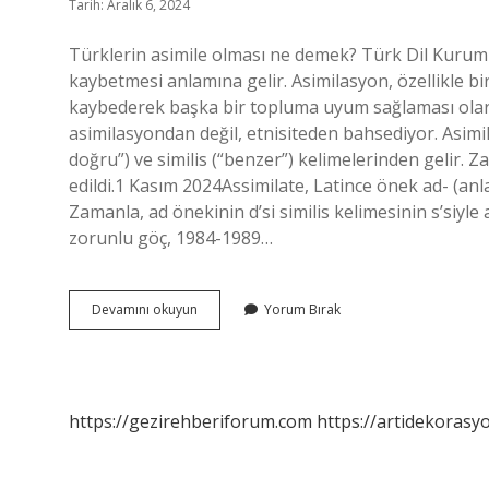
Tarih: Aralık 6, 2024
Türklerin asimile olması ne demek? Türk Dil Kurumu
kaybetmesi anlamına gelir. Asimilasyon, özellikle b
kaybederek başka bir topluma uyum sağlaması olarak 
asimilasyondan değil, etnisiteden bahsediyor. Asimil
doğru”) ve similis (“benzer”) kelimelerinden gelir. Za
edildi.1 Kasım 2024Assimilate, Latince önek ad- (anlam
Zamanla, ad önekinin d’si similis kelimesinin s’siyle
zorunlu göç, 1984-1989…
Bir
Devamını okuyun
Yorum Bırak
Millet
Nasıl
Asimile
Edilir
https://gezirehberiforum.com
https://artidekorasy