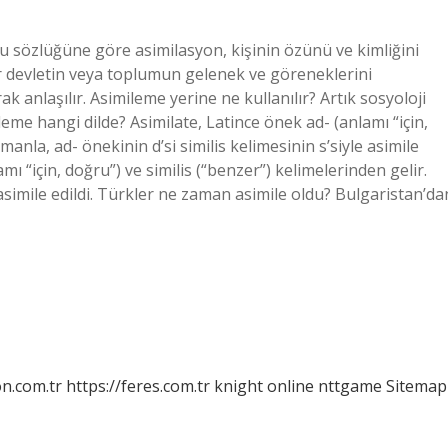
 sözlüğüne göre asimilasyon, kişinin özünü ve kimliğini
ir devletin veya toplumun gelenek ve göreneklerini
anlaşılır. Asimileme yerine ne kullanılır? Artık sosyoloji
eme hangi dilde? Asimilate, Latince önek ad- (anlamı “için,
manla, ad- önekinin d’si similis kelimesinin s’siyle asimile
ı “için, doğru”) ve similis (“benzer”) kelimelerinden gelir.
 asimile edildi. Türkler ne zaman asimile oldu? Bulgaristan’da
on.com.tr
https://feres.com.tr
knight online
nttgame
Sitemap