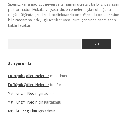
Sitemiz, kar amacı gütmeyen ve tamamen ücretsiz bir bilgi paylaşım
platformudur. Hukuka ve yasal düzenlemelere aykırı olduğunu
düşündüğünüz içerikleri,
backlinkpanelicomtr@gmail.com
adresine
bildirmeniz halinde, ilgili içerikler yasal süre içerisinde sitemizden
kaldırılacaktır.
Arama
Son yorumlar
En Büyük Çölleri Nelerdir
için
admin
En Büyük Çölleri Nelerdir
için
Zeliha
Yat Turizmi Nedir
için
admin
Yat Turizmi Nedir
için
Kartaloğlu
Miş Eki Hangi Ektir
için
admin