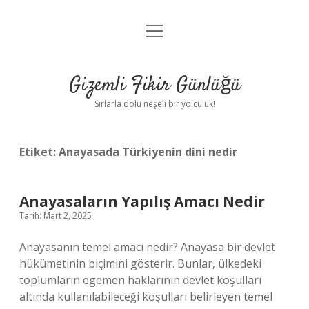
menüyü
Anasayfa
aç
Gizlilik Politikası
Gizemli Fikir Günlüğü
Yasal Uyarı
Sırlarla dolu neşeli bir yolculuk!
Hakkımızda
Etiket:
Anayasada Türkiyenin dini nedir
Anayasaların Yapılış Amacı Nedir
Tarih: Mart 2, 2025
Anayasanın temel amacı nedir? Anayasa bir devlet
hükümetinin biçimini gösterir. Bunlar, ülkedeki
toplumların egemen haklarının devlet koşulları
altında kullanılabileceği koşulları belirleyen temel