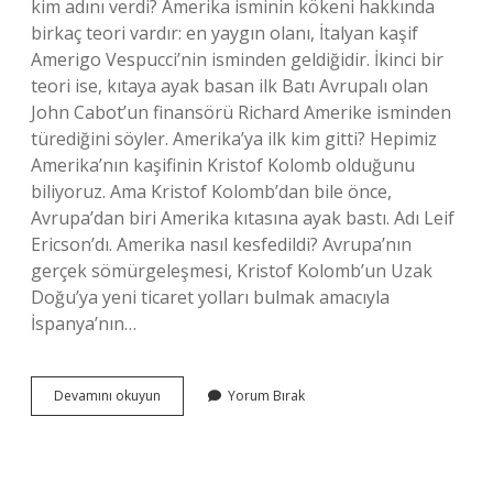
kim adını verdi? Amerika isminin kökeni hakkında
birkaç teori vardır: en yaygın olanı, İtalyan kaşif
Amerigo Vespucci’nin isminden geldiğidir. İkinci bir
teori ise, kıtaya ayak basan ilk Batı Avrupalı ​​olan
John Cabot’un finansörü Richard Amerike isminden
türediğini söyler. Amerika’ya ilk kim gitti? Hepimiz
Amerika’nın kaşifinin Kristof Kolomb olduğunu
biliyoruz. Ama Kristof Kolomb’dan bile önce,
Avrupa’dan biri Amerika kıtasına ayak bastı. Adı Leif
Ericson’dı. Amerika nasıl kesfedildi? Avrupa’nın
gerçek sömürgeleşmesi, Kristof Kolomb’un Uzak
Doğu’ya yeni ticaret yolları bulmak amacıyla
İspanya’nın…
Amerikayi
Devamını okuyun
Yorum Bırak
Kesfeden
Kisi
Nereli