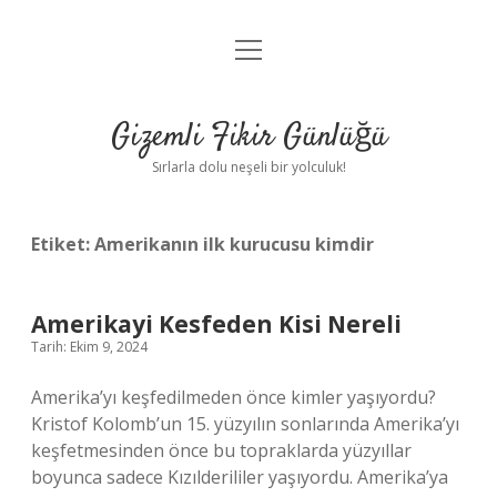
menüyü
Anasayfa
aç
Gizlilik Politikası
Gizemli Fikir Günlüğü
Yasal Uyarı
Sırlarla dolu neşeli bir yolculuk!
Hakkımızda
Etiket:
Amerikanın ilk kurucusu kimdir
Amerikayi Kesfeden Kisi Nereli
Tarih: Ekim 9, 2024
Amerika’yı keşfedilmeden önce kimler yaşıyordu?
Kristof Kolomb’un 15. yüzyılın sonlarında Amerika’yı
keşfetmesinden önce bu topraklarda yüzyıllar
boyunca sadece Kızılderililer yaşıyordu. Amerika’ya