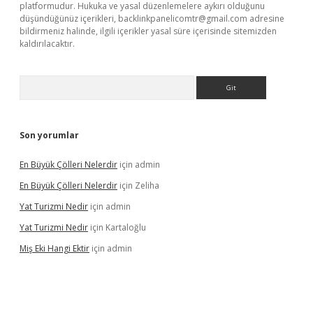
platformudur. Hukuka ve yasal düzenlemelere aykırı olduğunu
düşündüğünüz içerikleri,
backlinkpanelicomtr@gmail.com
adresine
bildirmeniz halinde, ilgili içerikler yasal süre içerisinde sitemizden
kaldırılacaktır.
Arama
Son yorumlar
En Büyük Çölleri Nelerdir
için
admin
En Büyük Çölleri Nelerdir
için
Zeliha
Yat Turizmi Nedir
için
admin
Yat Turizmi Nedir
için
Kartaloğlu
Miş Eki Hangi Ektir
için
admin