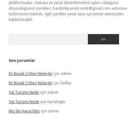
platformudur. Hukuka ve yasal düzenlemelere aykırı olduğunu
düşündüğünüz içerikleri,
backlinkpanelicomtr@gmail.com
adresine
bildirmeniz halinde, ilgili içerikler yasal süre içerisinde sitemizden
kaldırılacaktır.
Arama
Son yorumlar
En Büyük Çölleri Nelerdir
için
admin
En Büyük Çölleri Nelerdir
için
Zeliha
Yat Turizmi Nedir
için
admin
Yat Turizmi Nedir
için
Kartaloğlu
Miş Eki Hangi Ektir
için
admin