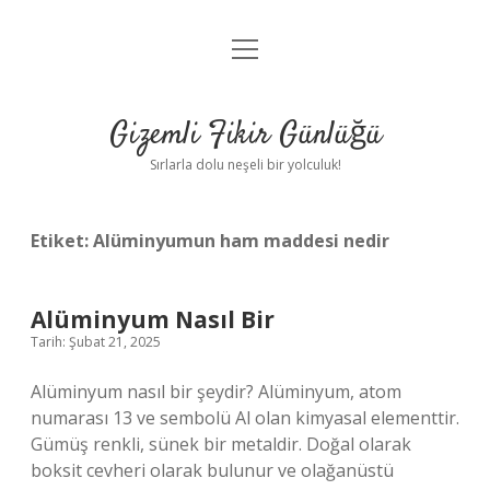
menüyü
Anasayfa
aç
Gizlilik Politikası
Gizemli Fikir Günlüğü
Yasal Uyarı
Sırlarla dolu neşeli bir yolculuk!
Hakkımızda
Etiket:
Alüminyumun ham maddesi nedir
Alüminyum Nasıl Bir
Tarih: Şubat 21, 2025
Alüminyum nasıl bir şeydir? Alüminyum, atom
numarası 13 ve sembolü Al olan kimyasal elementtir.
Gümüş renkli, sünek bir metaldir. Doğal olarak
boksit cevheri olarak bulunur ve olağanüstü