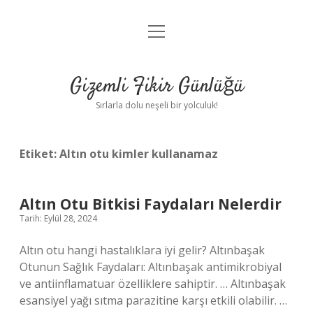
menüyü
Anasayfa
aç
Gizlilik Politikası
Gizemli Fikir Günlüğü
Yasal Uyarı
Sırlarla dolu neşeli bir yolculuk!
Hakkımızda
Etiket:
Altın otu kimler kullanamaz
Altın Otu Bitkisi Faydaları Nelerdir
Tarih: Eylül 28, 2024
Altın otu hangi hastalıklara iyi gelir? Altınbaşak
Otunun Sağlık Faydaları: Altınbaşak antimikrobiyal
ve antiinflamatuar özelliklere sahiptir. … Altınbaşak
esansiyel yağı sıtma parazitine karşı etkili olabilir. …