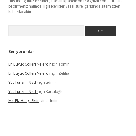
düşündüğünüz içerikleri,
backlinkpanelicomtr@gmail.com
adresine
bildirmeniz halinde, ilgili içerikler yasal süre içerisinde sitemizden
kaldırılacaktır.
Arama
Son yorumlar
En Büyük Çölleri Nelerdir
için
admin
En Büyük Çölleri Nelerdir
için
Zeliha
Yat Turizmi Nedir
için
admin
Yat Turizmi Nedir
için
Kartaloğlu
Miş Eki Hangi Ektir
için
admin