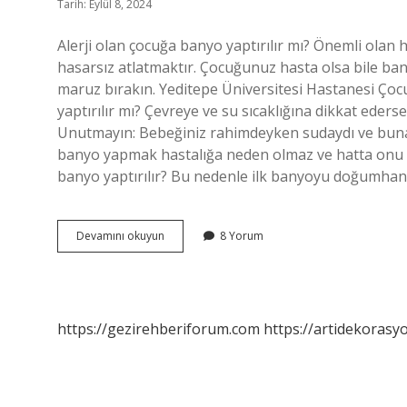
Tarih: Eylül 8, 2024
Alerji olan çocuğa banyo yaptırılır mı? Önemli olan
hasarsız atlatmaktır. Çocuğunuz hasta olsa bile ba
maruz bırakın. Yeditepe Üniversitesi Hastanesi Çoc
yaptırılır mı? Çevreye ve su sıcaklığına dikkat eders
Unutmayın: Bebeğiniz rahimdeyken sudaydı ve buna 
banyo yapmak hastalığa neden olmaz ve hatta onu 
banyo yaptırılır? Bu nedenle ilk banyoyu doğumhan
Alerji
Devamını okuyun
8 Yorum
Olan
Bebek
Banyo
Yapabilir
Mi
https://gezirehberiforum.com
https://artidekorasy