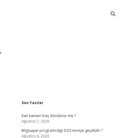
Sidebar
Son Yazılar
ilbet yeni giriş
ilbet
Kan kanseri baş döndürür mü ?
Ağustos 7, 2026
Bilgisayar programcılığı DGS nereye geçebilir ?
Ağustos 6, 2026