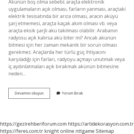
Akünün boş olma sebebi; araçta elektronik
uygulamaların açık olması, farların yanması, araçtaki
elektrik tesisatında bir arıza olması, aracın aküyü
şarj etmemesi, araçta kaçak akım olması vb. veya
araçta eksik şarjlı akü takılması olabilir. Arabanın
radyosu açık kalırsa akü biter mi? Ancak akünün
bitmesi için her zaman mekanik bir sorun olması
gerekmez. Araçlarda her türlü güç ihtiyacını
karşıladığı için farları, radyoyu açmayı unutmak veya
iç aydınlatmaları açık bırakmak akünün bitmesine
neden…
Radyo
Devamını okuyun
Yorum Bırak
Açmak
Aküyü
Bitirir
Mi
https://gezirehberiforum.com
https://artidekorasyon.com.tr
https://feres.com.tr
knight online
nttgame
Sitemap