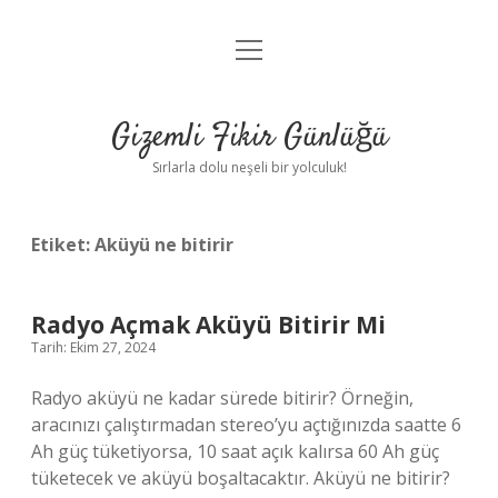
menüyü
Anasayfa
aç
Gizlilik Politikası
Gizemli Fikir Günlüğü
Yasal Uyarı
Sırlarla dolu neşeli bir yolculuk!
Hakkımızda
Etiket:
Aküyü ne bitirir
Radyo Açmak Aküyü Bitirir Mi
Tarih: Ekim 27, 2024
Radyo aküyü ne kadar sürede bitirir? Örneğin,
aracınızı çalıştırmadan stereo’yu açtığınızda saatte 6
Ah güç tüketiyorsa, 10 saat açık kalırsa 60 Ah güç
tüketecek ve aküyü boşaltacaktır. Aküyü ne bitirir?