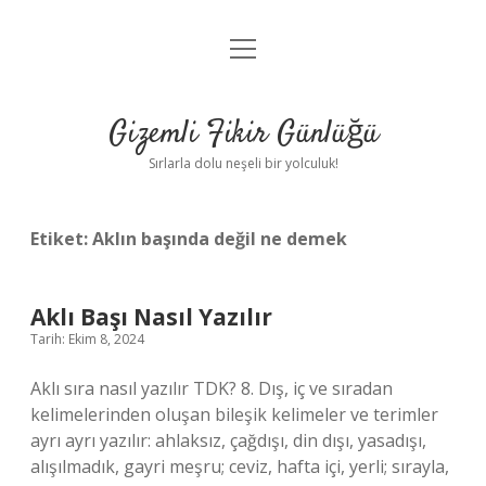
menüyü
Anasayfa
aç
Gizlilik Politikası
Gizemli Fikir Günlüğü
Yasal Uyarı
Sırlarla dolu neşeli bir yolculuk!
Hakkımızda
Etiket:
Aklın başında değil ne demek
Aklı Başı Nasıl Yazılır
Tarih: Ekim 8, 2024
Aklı sıra nasıl yazılır TDK? 8. Dış, iç ve sıradan
kelimelerinden oluşan bileşik kelimeler ve terimler
ayrı ayrı yazılır: ahlaksız, çağdışı, din dışı, yasadışı,
alışılmadık, gayri meşru; ceviz, hafta içi, yerli; sırayla,