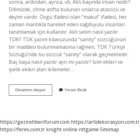
sonra, ardından, ayrıca, vb. Aklı başında insan nedir?
Dilimizde, zihne atıfta bulunan onlarca atasözü ve
deyim vardır. Övgü ifadesi olan “makul” ifadesi, her
zaman mantıkla hareket eden sağduyulu insanları
tanımlamak için kullanılır. Aklı selim nasıl yazılır
TDK? TDK yazım kılavuzunda “sanity” sözcüğünün
bir maddesi bulunmamasına rağmen, TDK Türkçe
Sözlüğü’nde bu sözcük “sanity” olarak geçmektedir.
Baş başa nasıl yazılır ayrı mı yazılır? İsim ekleri ve
iyelik ekleri alan ikilemeler…
Aklı
Devamını okuyun
Yorum Bırak
Başı
Nasıl
Yazılır
https://gezirehberiforum.com
https://artidekorasyon.com.tr
https://feres.com.tr
knight online
nttgame
Sitemap