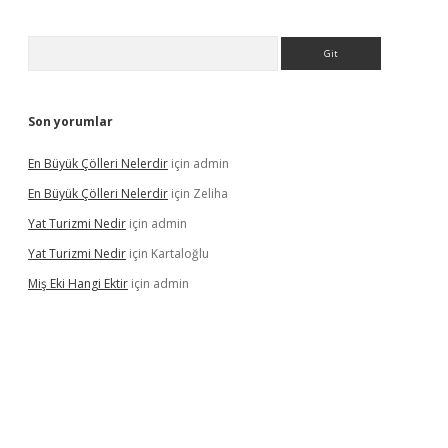
Arama
Son yorumlar
En Büyük Çölleri Nelerdir
için
admin
En Büyük Çölleri Nelerdir
için
Zeliha
Yat Turizmi Nedir
için
admin
Yat Turizmi Nedir
için
Kartaloğlu
Miş Eki Hangi Ektir
için
admin
iş
ilbet
grandoperabet
betexper