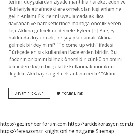
terimi, duygulardan ziyade mantıkla hareket eden ve
fikirleriyle etrafındakilere örnek olan kişi anlamına
gelir. Anlamı: Fikirlerini uygulamada akıllıca
davranan ve hareketlerinde mantığa öncelik veren
kişi. Aklıma gelmek ne demek? Eylem. [2] Bir şey
hakkında düşünmek, bir şey planlamak. Aklına
gelmek bir deyim mi? “To come up with” ifadesi
Türkçede en sık kullanılan ifadelerden biridir. Bu
ifadenin anlamını bilmek önemlidir; çünkü anlamını
bilmeden doğru bir şekilde kullanmak mümkün
değildir. Aklı başına gelmek anlamı nedir? “Aklını…
Aklı
Devamını okuyun
Yorum Bırak
Başına
Gelmek
Ne
Demektir
https://gezirehberiforum.com
https://artidekorasyon.com.tr
https://feres.com.tr
knight online
nttgame
Sitemap