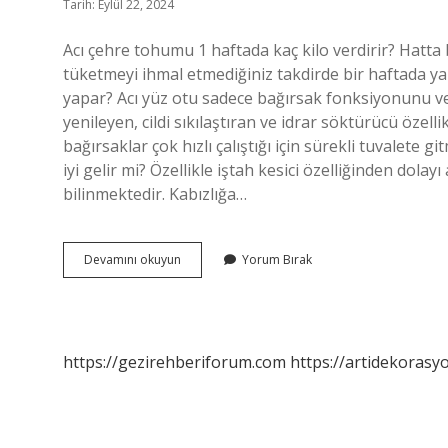
Tarih: Eylül 22, 2024
Acı çehre tohumu 1 haftada kaç kilo verdirir? Hatta
tüketmeyi ihmal etmediğiniz takdirde bir haftada yakla
yapar? Acı yüz otu sadece bağırsak fonksiyonunu ve
yenileyen, cildi sıkılaştıran ve idrar söktürücü özelli
bağırsaklar çok hızlı çalıştığı için sürekli tuvalete g
iyi gelir mi? Özellikle iştah kesici özelliğinden dola
bilinmektedir. Kabızlığa…
Acı
Devamını okuyun
Yorum Bırak
Çehre
Etkisi
Ne
Zaman
Gösterir
https://gezirehberiforum.com
https://artidekorasy