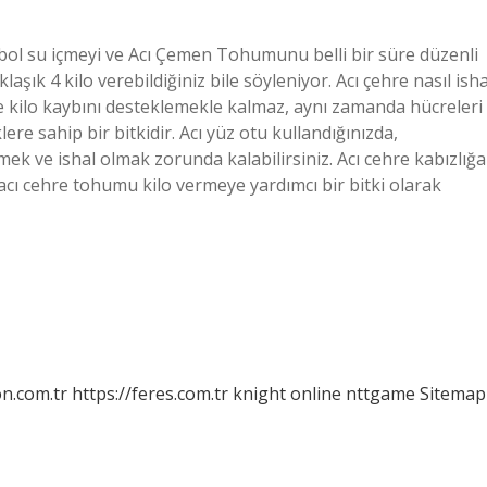
 bol su içmeyi ve Acı Çemen Tohumunu belli bir süre düzenli
şık 4 kilo verebildiğiniz bile söyleniyor. Acı çehre nasıl isha
 kilo kaybını desteklemekle kalmaz, aynı zamanda hücreleri
klere sahip bir bitkidir. Acı yüz otu kullandığınızda,
itmek ve ishal olmak zorunda kalabilirsiniz. Acı cehre kabızlığa
yı acı cehre tohumu kilo vermeye yardımcı bir bitki olarak
on.com.tr
https://feres.com.tr
knight online
nttgame
Sitemap