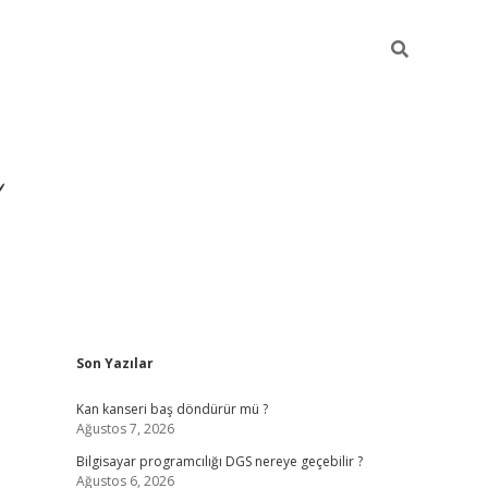
Sidebar
Son Yazılar
ilbet yeni giriş
ilbet
gra
Kan kanseri baş döndürür mü ?
Ağustos 7, 2026
Bilgisayar programcılığı DGS nereye geçebilir ?
Ağustos 6, 2026