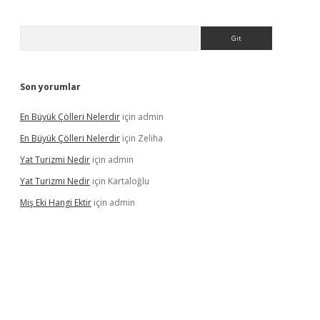
Arama
Son yorumlar
En Büyük Çölleri Nelerdir
için
admin
En Büyük Çölleri Nelerdir
için
Zeliha
Yat Turizmi Nedir
için
admin
Yat Turizmi Nedir
için
Kartaloğlu
Miş Eki Hangi Ektir
için
admin
iş
ilbet
grandoperabet
betexper