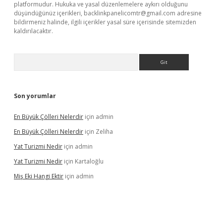
platformudur. Hukuka ve yasal düzenlemelere aykırı olduğunu
düşündüğünüz içerikleri,
backlinkpanelicomtr@gmail.com
adresine
bildirmeniz halinde, ilgili içerikler yasal süre içerisinde sitemizden
kaldırılacaktır.
Arama
Son yorumlar
En Büyük Çölleri Nelerdir
için
admin
En Büyük Çölleri Nelerdir
için
Zeliha
Yat Turizmi Nedir
için
admin
Yat Turizmi Nedir
için
Kartaloğlu
Miş Eki Hangi Ektir
için
admin