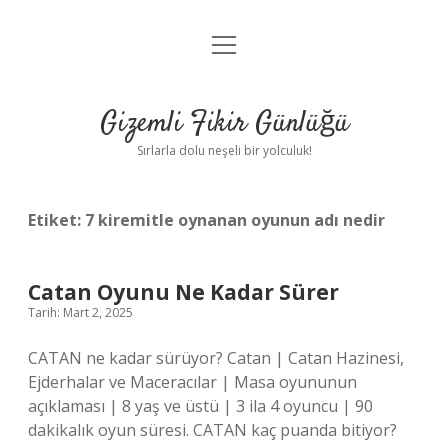
menüyü
Anasayfa
aç
Gizlilik Politikası
Gizemli Fikir Günlüğü
Yasal Uyarı
Sırlarla dolu neşeli bir yolculuk!
Hakkımızda
Etiket:
7 kiremitle oynanan oyunun adı nedir
Catan Oyunu Ne Kadar Sürer
Tarih: Mart 2, 2025
CATAN ne kadar sürüyor? Catan | Catan Hazinesi,
Ejderhalar ve Maceracılar | Masa oyununun
açıklaması | 8 yaş ve üstü | 3 ila 4 oyuncu | 90
dakikalık oyun süresi. CATAN kaç puanda bitiyor?