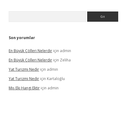
Arama
Son yorumlar
En Büyük Çölleri Nelerdir
için
admin
En Büyük Çölleri Nelerdir
için
Zeliha
Yat Turizmi Nedir
için
admin
Yat Turizmi Nedir
için
Kartaloğlu
Miş Eki Hangi Ektir
için
admin
iş
ilbet
grandoperabet
betexper