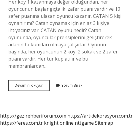
Her köy 1 kazanmaya değer olduğundan, her
oyuncunun başlangıçta iki zafer puanı vardır ve 10
zafer puanına ulaşan oyuncu kazanır. CATAN 5 kişi
oynanır mı? Catan oynamak için en az 3 kişiye
ihtiyacınız var. CATAN oyunu nedir? Catan
oyununda, oyuncular prensiplerini geliştirerek
adanın hükümdarı olmaya çalışırlar. Oyunun
başında, her oyuncunun 2 köy, 2 sokak ve 2 zafer
puanı vardır. Her tur küp atılır ve bu
membranlardan…
Catan
Devamını okuyun
Yorum Bırak
Oyunu
Ne
Kadar
Sürer
https://gezirehberiforum.com
https://artidekorasyon.com.tr
https://feres.com.tr
knight online
nttgame
Sitemap