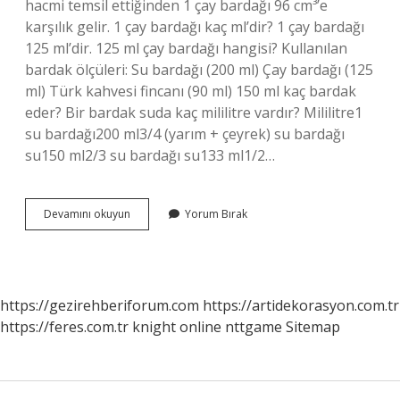
hacmi temsil ettiğinden 1 çay bardağı 96 cm³’e
karşılık gelir. 1 çay bardağı kaç ml’dir? 1 çay bardağı
125 ml’dir. 125 ml çay bardağı hangisi? Kullanılan
bardak ölçüleri: Su bardağı (200 ml) Çay bardağı (125
ml) Türk kahvesi fincanı (90 ml) 150 ml kaç bardak
eder? Bir bardak suda kaç mililitre vardır? Mililitre1
su bardağı200 ml3/4 (yarım + çeyrek) su bardağı
su150 ml2/3 su bardağı su133 ml1/2…
1
Devamını okuyun
Yorum Bırak
Küçük
Çay
Bardağı
Kaç
Ml
https://gezirehberiforum.com
https://artidekorasyon.com.tr
https://feres.com.tr
knight online
nttgame
Sitemap