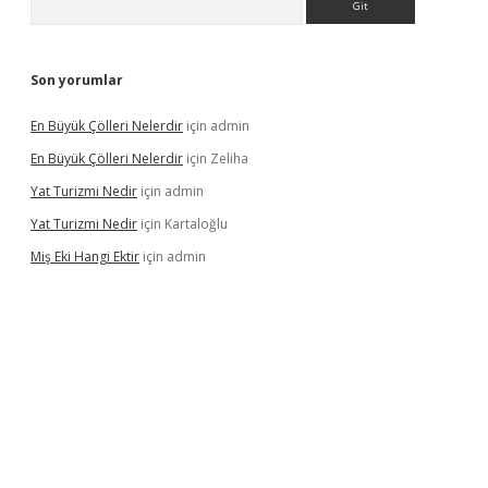
Son yorumlar
En Büyük Çölleri Nelerdir
için
admin
En Büyük Çölleri Nelerdir
için
Zeliha
Yat Turizmi Nedir
için
admin
Yat Turizmi Nedir
için
Kartaloğlu
Miş Eki Hangi Ektir
için
admin
iş
ilbet
grandoperabet
betexper