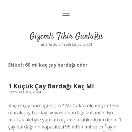
menüyü
Anasayfa
aç
Gizlilik Politikası
Gizemli Fikir Günlüğü
Yasal Uyarı
Sırlarla dolu neşeli bir yolculuk!
Hakkımızda
Etiket:
60 ml kaç çay bardağı eder
1 Küçük Çay Bardağı Kaç Ml
Tarih: Aralık 9, 2024
Küçük çay bardağı kaç cc? Mutfakta ölçüm yöntemi
olarak çay bardağı veya su bardağı kullanılır. Bu
mutfak aletiyle yapılan ölçüme pratik ölçüm denir. 1
çay bardağının kapasitesi 96 ml’dir. ml ve cm³ aynı