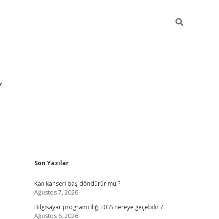
Sidebar
Son Yazılar
ilbet yeni giriş
ilbet
gr
Kan kanseri baş döndürür mü ?
Ağustos 7, 2026
Bilgisayar programcılığı DGS nereye geçebilir ?
Ağustos 6, 2026