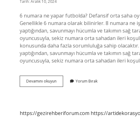
Tarih: Aralık 10, 2024
6 numara ne yapar futbolda? Defansif orta saha oyun
Genellikle 6 numara olarak bilinirler. 8 numara ne i
yaptığından, savunmayı hücumla ve takımın sağ tara
oyuncusuyla, sekiz numara orta sahadan ileri koşula
konusunda daha fazla sorumluluğa sahip olacaktır. 
yaptığından, savunmayı hücumla ve takımın sağ tara
oyuncusuyla, sekiz numara orta sahadan ileri koşul
6
Devamını okuyun
Yorum Bırak
Numara
Hangi
Mevki
https://gezirehberiforum.com
https://artidekorasy