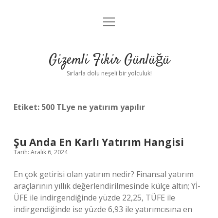
menüyü
Anasayfa
aç
Gizlilik Politikası
Gizemli Fikir Günlüğü
Yasal Uyarı
Sırlarla dolu neşeli bir yolculuk!
Hakkımızda
Etiket:
500 TLye ne yatırım yapılır
Şu Anda En Karlı Yatırım Hangisi
Tarih: Aralık 6, 2024
En çok getirisi olan yatırım nedir? Finansal yatırım
araçlarının yıllık değerlendirilmesinde külçe altın; Yİ-
ÜFE ile indirgendiğinde yüzde 22,25, TÜFE ile
indirgendiğinde ise yüzde 6,93 ile yatırımcısına en