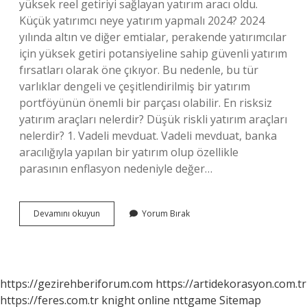
yüksek reel getiriyi sağlayan yatırım aracı oldu.
Küçük yatırımcı neye yatırım yapmalı 2024? 2024
yılında altın ve diğer emtialar, perakende yatırımcılar
için yüksek getiri potansiyeline sahip güvenli yatırım
fırsatları olarak öne çıkıyor. Bu nedenle, bu tür
varlıklar dengeli ve çeşitlendirilmiş bir yatırım
portföyünün önemli bir parçası olabilir. En risksiz
yatırım araçları nelerdir? Düşük riskli yatırım araçları
nelerdir? 1. Vadeli mevduat. Vadeli mevduat, banka
aracılığıyla yapılan bir yatırım olup özellikle
parasının enflasyon nedeniyle değer…
Şu
Devamını okuyun
Yorum Bırak
Anda
En
Karlı
Yatırım
Hangisi
https://gezirehberiforum.com
https://artidekorasyon.com.tr
https://feres.com.tr
knight online
nttgame
Sitemap