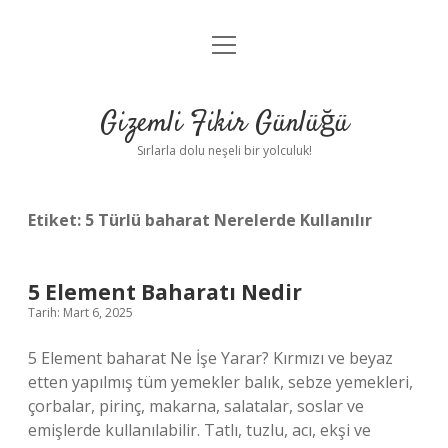
menüyü
Anasayfa
aç
Gizlilik Politikası
Gizemli Fikir Günlüğü
Yasal Uyarı
Sırlarla dolu neşeli bir yolculuk!
Hakkımızda
Etiket:
5 Türlü baharat Nerelerde Kullanılır
5 Element Baharatı Nedir
Tarih: Mart 6, 2025
5 Element baharat Ne İşe Yarar? Kırmızı ve beyaz
etten yapılmış tüm yemekler balık, sebze yemekleri,
çorbalar, pirinç, makarna, salatalar, soslar ve
emişlerde kullanılabilir. Tatlı, tuzlu, acı, ekşi ve