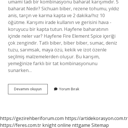
umami tadı bir kombinasyonu baharat karışımıdır. 5
baharat Nedir? Sichuan biber, rezene tohumu, yıldız
anis, tarçın ve karma kapta ve 2 dakika/hız 10
öğütme. Karışımı irade kullanın ve gerisini hava -
koruyucu bir kapta tutun. Hayfene baharatının
içinde neler var? Hayfene Fire Element Spice içeriği
çok zengindir. Tatlı biber, biber biber, sumac, deniz
tuzu, sarımsak, maya özü, kekik ve izot özenle
seçilmiş malzemelerden oluşur. Bu karışım,
yemeğinize farklı bir tat kombinasyonunu
sunarken…
5
Devamını okuyun
Yorum Bırak
Element
Baharatı
Nedir
https://gezirehberiforum.com
https://artidekorasyon.com.tr
https://feres.com.tr
knight online
nttgame
Sitemap