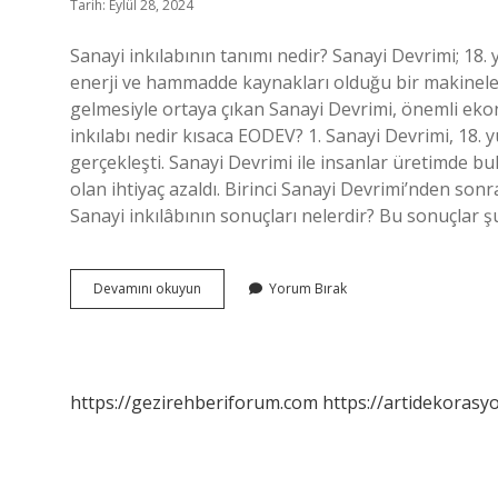
Tarih: Eylül 28, 2024
Sanayi inkılabının tanımı nedir? Sanayi Devrimi; 18.
enerji ve hammadde kaynakları olduğu bir makinele
gelmesiyle ortaya çıkan Sanayi Devrimi, önemli ekono
inkılabı nedir kısaca EODEV? 1. Sanayi Devrimi, 18. y
gerçekleşti. Sanayi Devrimi ile insanlar üretimde b
olan ihtiyaç azaldı. Birinci Sanayi Devrimi’nden sonra
Sanayi inkılâbının sonuçları nelerdir? Bu sonuçlar şun
Sanayi
Devamını okuyun
Yorum Bırak
Inkılabı
Nedir
8
Sınıf
https://gezirehberiforum.com
https://artidekorasy