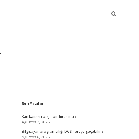
Sidebar
Son Yazılar
ilbet yeni giriş
ilbet
gra
Kan kanseri baş döndürür mü ?
Ağustos 7, 2026
Bilgisayar programcılığı DGS nereye geçebilir ?
Ağustos 6, 2026