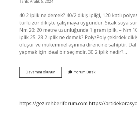
Tarih: Aralık 6, 2024
40 2 iplik ne demek? 40/2 dikiş ipliği, 120 katlı polyes
türlü zor dikişte çalışmaya uygundur. Sıcak suya sü
Nm 20: 20 metre uzunluğunda 1 gram iplik, – Nm 10
iplik 25. 28 2 iplik ne demek? Poly/Poly çekirdek dikiş
oluşur ve mükemmel aşınma direncine sahiptir. Daha 
yapmak için ideal bir seçimdir. 30 2 iplik nedir?…
30
Devamını okuyun
Yorum Bırak
1
Iplik
Ne
Demek
https://gezirehberiforum.com
https://artidekorasy