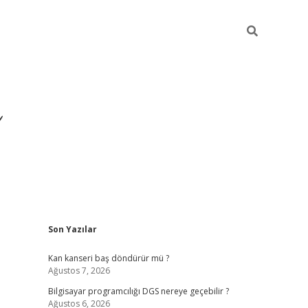
Sidebar
Son Yazılar
ilbet yeni giriş
ilbet
g
Kan kanseri baş döndürür mü ?
Ağustos 7, 2026
Bilgisayar programcılığı DGS nereye geçebilir ?
Ağustos 6, 2026