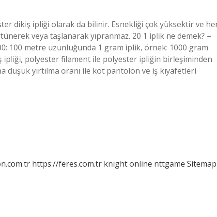
ter dikiş ipliği olarak da bilinir. Esnekliği çok yüksektir ve he
rtünerek veya taşlanarak yıpranmaz. 20 1 iplik ne demek? –
0: 100 metre uzunluğunda 1 gram iplik, örnek: 1000 gram
 ipliği, polyester filament ile polyester ipliğin birleşiminden
düşük yırtılma oranı ile kot pantolon ve iş kıyafetleri
on.com.tr
https://feres.com.tr
knight online
nttgame
Sitemap