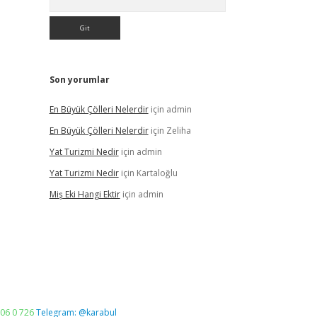
Son yorumlar
En Büyük Çölleri Nelerdir
için
admin
En Büyük Çölleri Nelerdir
için
Zeliha
Yat Turizmi Nedir
için
admin
Yat Turizmi Nedir
için
Kartaloğlu
Miş Eki Hangi Ektir
için
admin
06 0 726
Telegram: @karabul