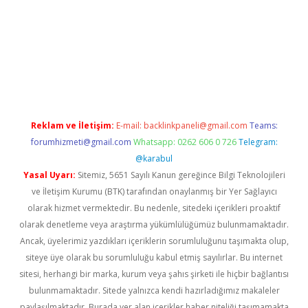
iş
ilbet
grandoperabet
betexper
Reklam ve İletişim:
E-mail:
backlinkpaneli@gmail.com
Teams:
forumhizmeti@gmail.com
Whatsapp: 0262 606 0 726
Telegram:
@karabul
Yasal Uyarı:
Sitemiz, 5651 Sayılı Kanun gereğince Bilgi Teknolojileri
ve İletişim Kurumu (BTK) tarafından onaylanmış bir Yer Sağlayıcı
olarak hizmet vermektedir. Bu nedenle, sitedeki içerikleri proaktif
olarak denetleme veya araştırma yükümlülüğümüz bulunmamaktadır.
Ancak, üyelerimiz yazdıkları içeriklerin sorumluluğunu taşımakta olup,
siteye üye olarak bu sorumluluğu kabul etmiş sayılırlar. Bu internet
sitesi, herhangi bir marka, kurum veya şahıs şirketi ile hiçbir bağlantısı
bulunmamaktadır. Sitede yalnızca kendi hazırladığımız makaleler
paylaşılmaktadır. Burada yer alan içerikler haber niteliği taşımamakta