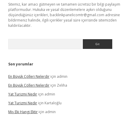
Sitemiz, kar amacı gütmeyen ve tamamen ücretsiz bir bilgi paylaşım
platformudur. Hukuka ve yasal düzenlemelere aykırı olduğunu
düşündüğünüz içerikleri,
backlinkpanelicomtr@gmail.com
adresine
bildirmeniz halinde, ilgili içerikler yasal süre içerisinde sitemizden
kaldırılacaktır.
Arama
Son yorumlar
En Büyük Çölleri Nelerdir
için
admin
En Büyük Çölleri Nelerdir
için
Zeliha
Yat Turizmi Nedir
için
admin
Yat Turizmi Nedir
için
Kartaloğlu
Miş Eki Hangi Ektir
için
admin