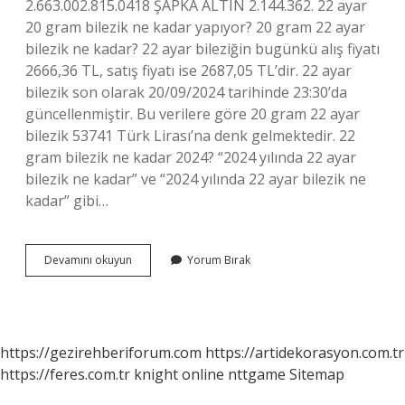
2.663.002.815.0418 ŞAPKA ALTIN ​​2.144.362. 22 ayar
20 gram bilezik ne kadar yapıyor? 20 gram 22 ayar
bilezik ne kadar? 22 ayar bileziğin bugünkü alış fiyatı
2666,36 TL, satış fiyatı ise 2687,05 TL’dir. 22 ayar
bilezik son olarak 20/09/2024 tarihinde 23:30’da
güncellenmiştir. Bu verilere göre 20 gram 22 ayar
bilezik 53741 Türk Lirası’na denk gelmektedir. 22
gram bilezik ne kadar 2024? “2024 yılında 22 ayar
bilezik ne kadar” ve “2024 yılında 22 ayar bilezik ne
kadar” gibi…
22
Devamını okuyun
Yorum Bırak
Ayar
Bilezik
Fiyatı
Ne
Kadar
https://gezirehberiforum.com
https://artidekorasyon.com.tr
https://feres.com.tr
knight online
nttgame
Sitemap