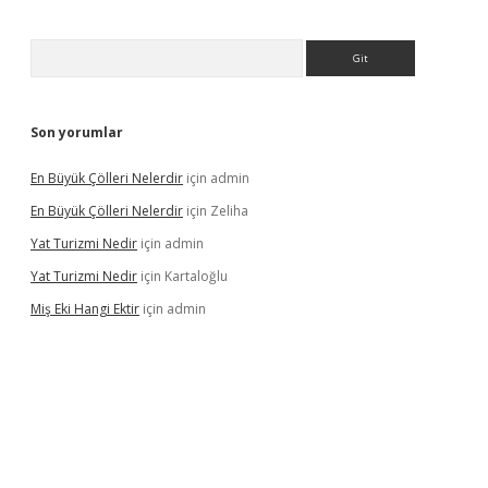
Arama
Son yorumlar
En Büyük Çölleri Nelerdir
için
admin
En Büyük Çölleri Nelerdir
için
Zeliha
Yat Turizmi Nedir
için
admin
Yat Turizmi Nedir
için
Kartaloğlu
Miş Eki Hangi Ektir
için
admin
iş
ilbet
grandoperabet
betexper