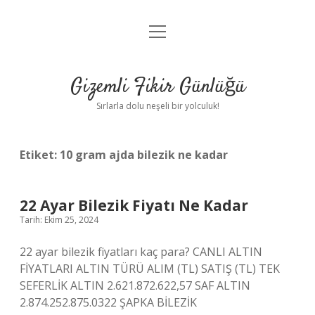
menüyü
Anasayfa
aç
Gizlilik Politikası
Gizemli Fikir Günlüğü
Yasal Uyarı
Sırlarla dolu neşeli bir yolculuk!
Hakkımızda
Etiket:
10 gram ajda bilezik ne kadar
22 Ayar Bilezik Fiyatı Ne Kadar
Tarih: Ekim 25, 2024
22 ayar bilezik fiyatları kaç para? CANLI ALTIN ​​
FİYATLARI ALTIN ​​TÜRÜ ALIM (TL) SATIŞ (TL) TEK
SEFERLİK ALTIN ​​2.621.872.622,57 SAF ALTIN ​​
2.874.252.875.0322 ŞAPKA BİLEZİK