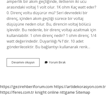
amperlik bir akım geçtiğinde, iletkenin iki ucu
arasındaki voltaj 1 volt olur. 1K ohm Kaç watt eder?
0. Direnç voltu düşürür mü? Seri devredeki bir
direnç, içinden akım geçtiği sürece bir voltaj
düşüşüne neden olur. Bu, direncin voltaj bölücü
işlevidir. Bu nedenle, bir direnç voltajı azaltmak için
kullanılabilir. 1 ohm direnç nedir? 1 ohm direnç. 1/4
watt değerindedir. Duyarlılığı %1’dir. 10 adet
gönderilecektir. Bu bağlantıyı kullanarak renk…
1
Devamını okuyun
Yorum Bırak
Ohm
Kaç
Volt
Düşürür
https://gezirehberiforum.com
https://artidekorasyon.com.tr
https://feres.com.tr
knight online
nttgame
Sitemap