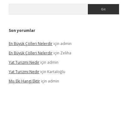
Arama
Son yorumlar
En Büyük Çölleri Nelerdir
için
admin
En Büyük Çölleri Nelerdir
için
Zeliha
Yat Turizmi Nedir
için
admin
Yat Turizmi Nedir
için
Kartaloğlu
Miş Eki Hangi Ektir
için
admin
riş
ilbet
grandoperabet
betexper