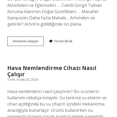
Aktiviteleri ve Eğlenceleri. … Camili Gorgit Tabiatı
Koruma Alanı’nın Doğal Güzellikleri. … Macahel.
Kampüsler.Daha Fazla Makale… Artvinden ne
getirilir? Artvin’e gidildiğinde ön plana…
Borçka
Devamını okuyun
Yorum Bırak
Dan
Ne
Alınır
Hava Nemlendirme Cihazı Nasıl
Çalışır
Tarih: Aralık 20, 2024
Hava nemlendirici nasıl çalıştırılır? Bu ürünlerin
kullanımı oldukça kolaydır. Su tankına su eklenir ve
cihaz açıldığında bu su cihazın içindeki mekanizma
aracılığıyla buharlaşır. Ürünü kullanırken su
seviyesini düzenli olarak kontrol etmek önemlidir.