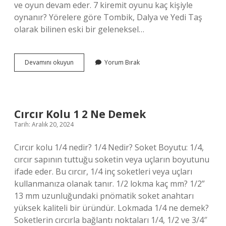
ve oyun devam eder. 7 kiremit oyunu kaç kişiyle
oynanır? Yörelere göre Tombik, Dalya ve Yedi Taş
olarak bilinen eski bir geleneksel…
Kutu
Devamını okuyun
Yorum Bırak
Kutu
Pense
Kaç
Kişiyle
Oynanır
Cırcır Kolu 1 2 Ne Demek
Tarih: Aralık 20, 2024
Cırcır kolu 1/4 nedir? 1/4 Nedir? Soket Boyutu: 1/4,
cırcır sapının tuttuğu soketin veya uçların boyutunu
ifade eder. Bu cırcır, 1/4 inç soketleri veya uçları
kullanmanıza olanak tanır. 1/2 lokma kaç mm? 1/2”
13 mm uzunluğundaki pnömatik soket anahtarı
yüksek kaliteli bir üründür. Lokmada 1/4 ne demek?
Soketlerin cırcırla bağlantı noktaları 1/4, 1/2 ve 3/4″