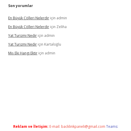
Son yorumlar
En Büyük Çölleri Nelerdir
için
admin
En Büyük Çölleri Nelerdir
için
Zeliha
Yat Turizmi Nedir
için
admin
Yat Turizmi Nedir
için
Kartaloğlu
Miş Eki Hangi Ektir
için
admin
operabet
betexper
Reklam ve İletişim:
E-mail:
backlinkpaneli@gmail.com
Teams: