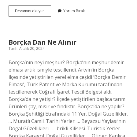
Mba
Devamını okuyun
Yorum Bırak
Nedir
Mühendislik
Borçka Dan Ne Alınır
Tarih: Aralık 20, 2024
Borçka’nın neyi meşhur? Borçka’nın meşhur demir
elması artık ismiyle tescillendi. Artvin’in Borçka
ilçesinde yetiştirilen yerel elma çeşidi ‘Borçka Demir
Elması’, Türk Patent ve Marka Kurumu tarafından
tescillenerek Coğrafi İşaret Tescil Belgesi aldı.
Borçka’da ne yetişir? İlçede yetiştirilen başlıca tarım
ürünleri çay, mısır ve fındıktır. Borçka’da ne yapılır?
Borçka Şehitliği Etrafındaki 11 Yer. Doğal Güzellikler.
… Muratlı Camii. Tarihi Yerler. … Beyazsu Yaylası’nın
Doğal Güzellikleri. … İbrikli Kilisesi. Turistik Yerler. …
Borçka Karagöl. Doğal Güzellikler. … Otingo Kaplıca