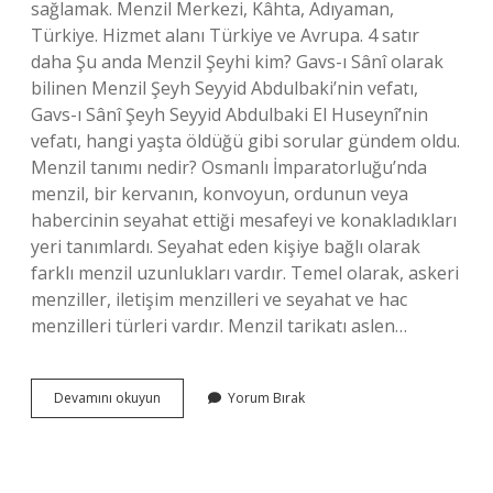
sağlamak. Menzil Merkezi, Kâhta, Adıyaman,
Türkiye. Hizmet alanı Türkiye ve Avrupa. 4 satır
daha Şu anda Menzil Şeyhi kim? Gavs-ı Sânî olarak
bilinen Menzil Şeyh Seyyid Abdulbaki’nin vefatı,
Gavs-ı Sânî Şeyh Seyyid Abdulbaki El Huseynî’nin
vefatı, hangi yaşta öldüğü gibi sorular gündem oldu.
Menzil tanımı nedir? Osmanlı İmparatorluğu’nda
menzil, bir kervanın, konvoyun, ordunun veya
habercinin seyahat ettiği mesafeyi ve konakladıkları
yeri tanımlardı. Seyahat eden kişiye bağlı olarak
farklı menzil uzunlukları vardır. Temel olarak, askeri
menziller, iletişim menzilleri ve seyahat ve hac
menzilleri türleri vardır. Menzil tarikatı aslen…
Menzilciler
Devamını okuyun
Yorum Bırak
Ne
Demek