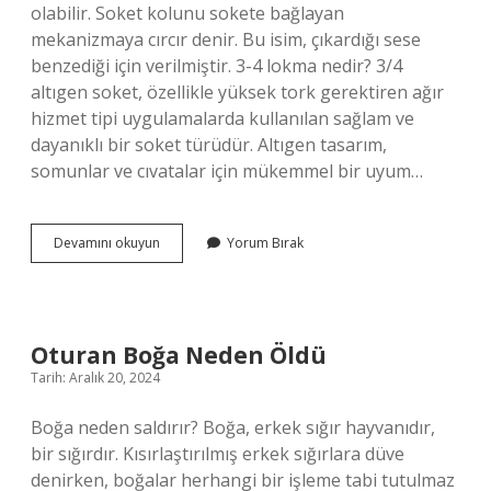
olabilir. Soket kolunu sokete bağlayan
mekanizmaya cırcır denir. Bu isim, çıkardığı sese
benzediği için verilmiştir. 3-4 lokma nedir? 3/4
altıgen soket, özellikle yüksek tork gerektiren ağır
hizmet tipi uygulamalarda kullanılan sağlam ve
dayanıklı bir soket türüdür. Altıgen tasarım,
somunlar ve cıvatalar için mükemmel bir uyum…
Cırcır
Devamını okuyun
Yorum Bırak
Kolu
1
2
Ne
Demek
Oturan Boğa Neden Öldü
Tarih: Aralık 20, 2024
Boğa neden saldırır? Boğa, erkek sığır hayvanıdır,
bir sığırdır. Kısırlaştırılmış erkek sığırlara düve
denirken, boğalar herhangi bir işleme tabi tutulmaz