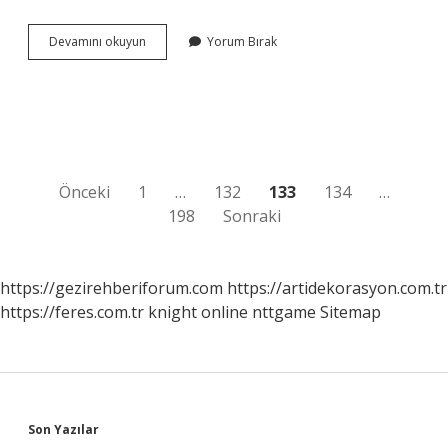
Menekşe
Devamını okuyun
Yorum Bırak
Çiçeği
Neye
Iyi
Gelir
Yazı
Önceki
1
…
132
133
134
…
198
Sonraki
sayfalaması
https://gezirehberiforum.com
https://artidekorasyon.com.tr
https://feres.com.tr
knight online
nttgame
Sitemap
Sidebar
Son Yazılar