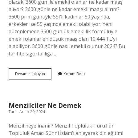
olacak. 3600 gün ile emekli olanlar ne kadar maaş
alıyor? 3600 günle ne kadar emekli maaşı alırım?
3600 prim günüyle SSI’lı kadınlar 50 yaşında,
erkekler ise 55 yaşında emekli olabiliyor. Yeni
düzenlemede 3600 günlük emeklilik formülüyle
emekli olanlar en düşük maaş olan 10.444 TL’yi
alabiliyor. 3600 günle nasıl emekli olunur 2024? Bu
tarihte sigortalılığa…
3600
Devamını okuyun
Yorum Bırak
Günden
Emekli
Olanlar
Ne
Kadar
Menzilciler Ne Demek
Maaş
Tarih: Aralık 20, 2024
Alıyor
Menzil neye inanır? Menzil Topluluk TürüTür
Topluluk Amacı Sünni İslam’ı anlayarak din eğitimi