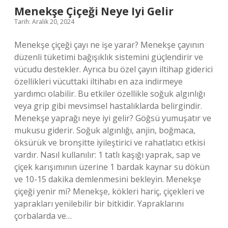
Menekşe Çiçeği Neye Iyi Gelir
Tarih: Aralık 20, 2024
Menekşe çiçeği çayı ne işe yarar? Menekşe çayının
düzenli tüketimi bağışıklık sistemini güçlendirir ve
vücudu destekler. Ayrıca bu özel çayın iltihap giderici
özellikleri vücuttaki iltihabı en aza indirmeye
yardımcı olabilir. Bu etkiler özellikle soğuk algınlığı
veya grip gibi mevsimsel hastalıklarda belirgindir.
Menekşe yaprağı neye iyi gelir? Göğsü yumuşatır ve
mukusu giderir. Soğuk algınlığı, anjin, boğmaca,
öksürük ve bronşitte iyileştirici ve rahatlatıcı etkisi
vardır. Nasıl kullanılır: 1 tatlı kaşığı yaprak, sap ve
çiçek karışımının üzerine 1 bardak kaynar su dökün
ve 10-15 dakika demlenmesini bekleyin. Menekşe
çiçeği yenir mi? Menekşe, kökleri hariç, çiçekleri ve
yaprakları yenilebilir bir bitkidir. Yapraklarını
çorbalarda ve…