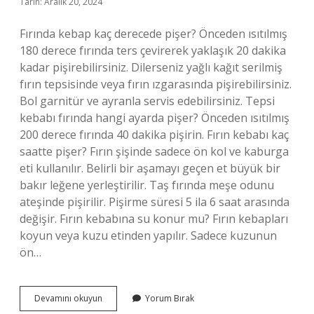
Tarih: Aralık 20, 2024
Fırında kebap kaç derecede pişer? Önceden ısıtılmış
180 derece fırında ters çevirerek yaklaşık 20 dakika
kadar pişirebilirsiniz. Dilerseniz yağlı kağıt serilmiş
fırın tepsisinde veya fırın ızgarasında pişirebilirsiniz.
Bol garnitür ve ayranla servis edebilirsiniz. Tepsi
kebabı fırında hangi ayarda pişer? Önceden ısıtılmış
200 derece fırında 40 dakika pişirin. Fırın kebabı kaç
saatte pişer? Fırın şişinde sadece ön kol ve kaburga
eti kullanılır. Belirli bir aşamayı geçen et büyük bir
bakır leğene yerleştirilir. Taş fırında meşe odunu
ateşinde pişirilir. Pişirme süresi 5 ila 6 saat arasında
değişir. Fırın kebabına su konur mu? Fırın kebapları
koyun veya kuzu etinden yapılır. Sadece kuzunun
ön…
Fırın
Devamını okuyun
Yorum Bırak
Kebabı