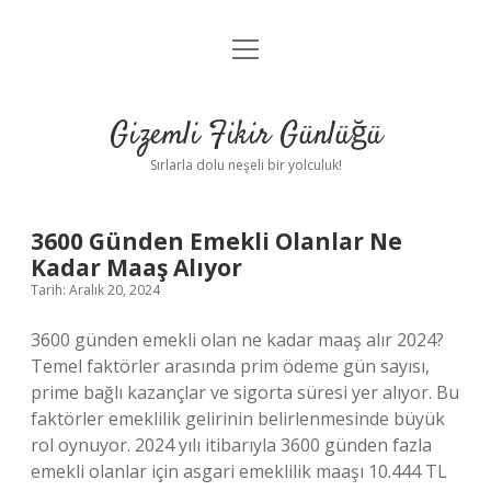
menüyü
Anasayfa
aç
Gizlilik Politikası
Gizemli Fikir Günlüğü
Yasal Uyarı
Sırlarla dolu neşeli bir yolculuk!
Hakkımızda
Gizemli
3600 Günden Emekli Olanlar Ne
Kadar Maaş Alıyor
Fikir
Tarih: Aralık 20, 2024
Günlüğü
3600 günden emekli olan ne kadar maaş alır 2024?
Temel faktörler arasında prim ödeme gün sayısı,
Yazılar
prime bağlı kazançlar ve sigorta süresi yer alıyor. Bu
faktörler emeklilik gelirinin belirlenmesinde büyük
rol oynuyor. 2024 yılı itibarıyla 3600 günden fazla
emekli olanlar için asgari emeklilik maaşı 10.444 TL